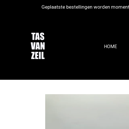
Geplaatste bestellingen worden momente
Ga
direct
naar
de
hoofdinhoud
HOME