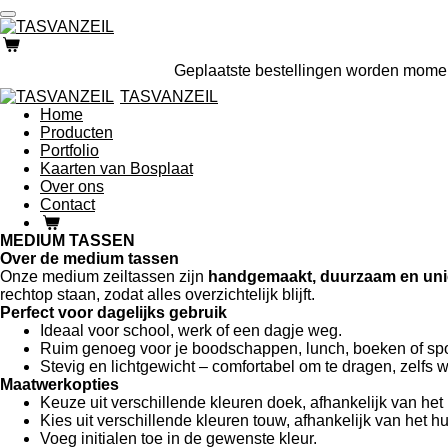
Ga
direct
naar
Geplaatste bestellingen worden momen
de
hoofdinhoud
TASVANZEIL
Home
Producten
Portfolio
Kaarten van Bosplaat
Over ons
Contact
MEDIUM TASSEN
Over de medium tassen
Onze medium zeiltassen zijn
handgemaakt, duurzaam en uni
rechtop staan, zodat alles overzichtelijk blijft.
Perfect voor dagelijks gebruik
Ideaal voor school, werk of een dagje weg.
Ruim genoeg voor je boodschappen, lunch, boeken of spo
Stevig en lichtgewicht – comfortabel om te dragen, zelfs 
Maatwerkopties
Keuze uit verschillende kleuren doek, afhankelijk van het
Kies uit verschillende kleuren touw, afhankelijk van het h
Voeg initialen toe in de gewenste kleur.