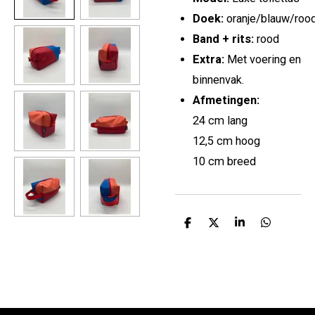
Doek:
oranje/blauw/roo
Band + rits:
rood
Extra:
Met voering en
binnenvak.
Afmetingen:
24 cm lang
12,5 cm hoog
10 cm breed
D
D
S
D
e
e
h
e
l
e
a
l
e
l
r
e
n
e
n