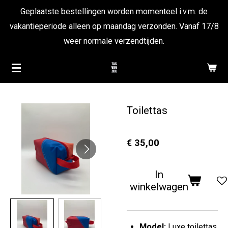
Geplaatste bestellingen worden momenteel i.v.m. de
Ga
vakantieperiode alleen op maandag verzonden. Vanaf 17/8
direct
weer normale verzendtijden.
naar
de
hoofdinhoud
Toilettas
€ 35,00
In
winkelwagen
Model:
Luxe toilettas