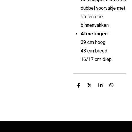
dubbel voorvakje met
rits en drie
binnenvakken.
Afmetingen:
39 cm hoog
43 cm breed
16/17 cm diep
D
D
S
D
e
e
h
e
l
e
a
l
e
l
r
e
n
e
n