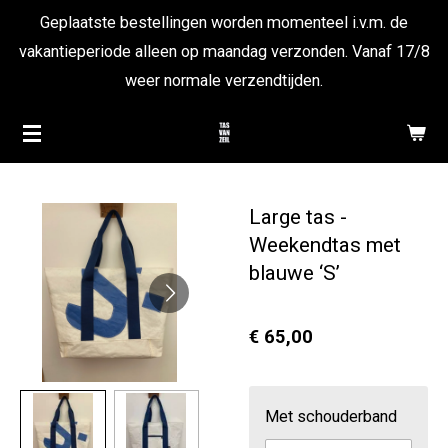
Geplaatste bestellingen worden momenteel i.v.m. de
Ga
vakantieperiode alleen op maandag verzonden. Vanaf 17/8
direct
weer normale verzendtijden.
naar
de
hoofdinhoud
Large tas -
Weekendtas met
blauwe ‘S’
€ 65,00
Met schouderband