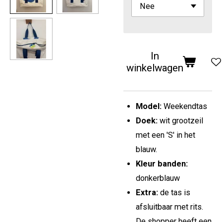
In
winkelwagen
Model:
Weekendtas
Doek:
wit grootzeil
met een 'S' in het
blauw.
Kleur banden:
donkerblauw
Extra:
de tas is
afsluitbaar met rits.
De shopper heeft een