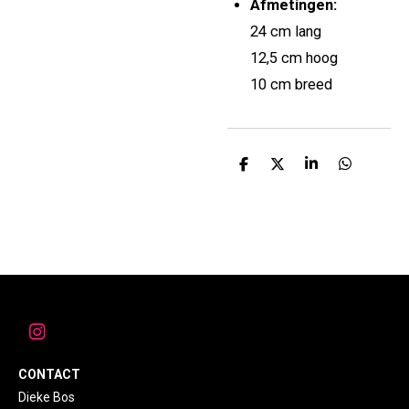
Afmetingen:
24 cm lang
12,5 cm hoog
10 cm breed
D
D
S
D
e
e
h
e
l
e
a
l
e
l
r
e
n
e
n
I
n
s
CONTACT
t
Dieke Bos
a