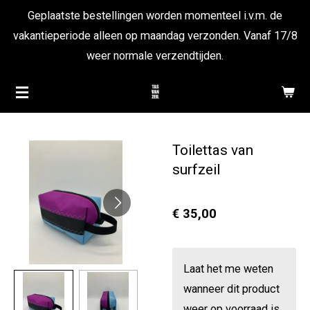
Geplaatste bestellingen worden momenteel i.v.m. de
Ga
vakantieperiode alleen op maandag verzonden. Vanaf 17/8
direct
weer normale verzendtijden.
naar
de
hoofdinhoud
Toilettas van
surfzeil
€ 35,00
Laat het me weten
wanneer dit product
weer op voorraad is.