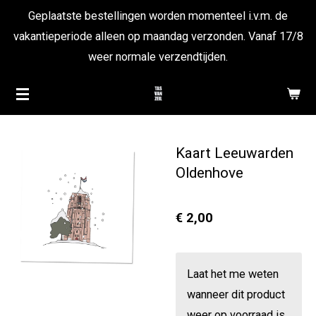
Geplaatste bestellingen worden momenteel i.v.m. de
Ga
vakantieperiode alleen op maandag verzonden. Vanaf 17/8
direct
weer normale verzendtijden.
naar
de
hoofdinhoud
Kaart Leeuwarden
Oldenhove
€ 2,00
Laat het me weten
wanneer dit product
weer op voorraad is.