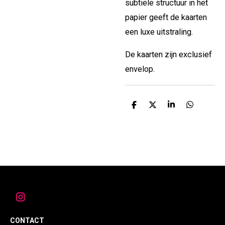
subtiele structuur in het
papier geeft de kaarten
een luxe uitstraling.
De kaarten zijn exclusief
envelop.
D
D
S
D
e
e
h
e
l
e
a
l
e
l
r
e
n
e
n
I
n
s
CONTACT